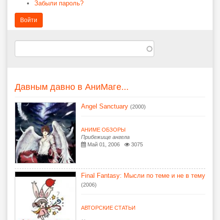
Забыли пароль?
Войти
Давным давно в АниМаге...
Angel Sanctuary
(2000)
АНИМЕ ОБЗОРЫ
Прибежище ангела
Май 01, 2006
3075
Final Fantasy: Мысли по теме и не в тему
(2006)
АВТОРСКИЕ СТАТЬИ