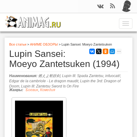
Перейти
к
основному
содержанию
Toggle
naviga
Вы
Все статьи
>
АНИМЕ ОБЗОРЫ
>
Lupin Sansei: Moeyo Zantetsuken
Lupin Sansei:
здесь
Moeyo Zantetsuken
(1994)
Наименования:
燃えよ斬鉄剣, Lupin III: Spada Zantetsu, infuocati!,
Edgar de la cambriole - Le dragon maudit, Lupin the 3rd: Dragon of
Doom, Lupin III: Zantetsu Sword Is On Fire
Жанры:
Боевик
,
Комедия