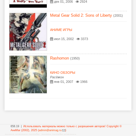
дек 01, 2006
2924
Metal Gear Solid 2: Sons of Liberty
(2001)
АНИМЕ ИГРЫ
июл 15, 2002
3373
Rashomon
(1950)
КИНО ОБЗОРЫ
Расёмон
янв 01, 2007
1966
658.19 |
Использовать материалы можно только с разрешения авторов! Copyright ©
АниМаг (2002), 2025 (
admin@animag.ru
(ссылка
)
аниме новинки онлайн, аниме онлайн новинки
для